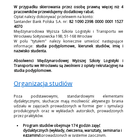
W przypadku skierowania przez osobę prawną więcej niż 4
pracowników przewidujemy dodatkowy rabat.
Opłat należy dokonywać przelewem na konto:
Santander Bank Polska S.A. nr:
82 1090 2398 0000 0001 1527
4070
Międzynarodowa Wyższa Szkoła Logistyki i Transportu we
Wrocławiu Sołtysowicka 19B, 51-168 Wrocław
W polu "tytułem" należy koniecznie umieścić następujące
informacje:
studia podyplomowe, kierunek studiów, imię i
nazwisko studenta.
Absolwenci Międzynarodowej Wyższej Szkoły Logistyki i
Transportu we Wrocławiu są zwolnieni z opłaty rekrutacyjnej na
studia podyplomowe.
Organizacja studiów
Poza podstawowymi, standardowymi elementami
dydaktycznymi, słuchacze mają możliwość aktywnego brania
udziału w zajęciach prowadzonych w formie gier i symulacji
produkcyjnych oraz w wykładach autorskich, prowadzonych
przez praktyków.
Program studiów obejmuje 174 godzin zajęć
dydaktycznych (wykłady, ćwiczenia, warsztaty, seminaria i
egzaminy)
prowadzonych w systemie zaocznym.