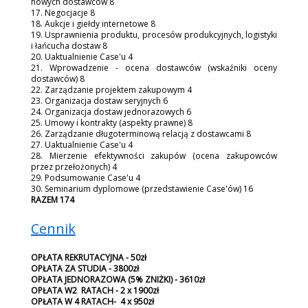
nowych dostawców 8
17. Negocjacje 8
18. Aukcje i giełdy internetowe 8
19. Usprawnienia produktu, procesów produkcyjnych, logistyki
i łańcucha dostaw 8
20. Uaktualnienie Case'u 4
21. Wprowadzenie - ocena dostawców (wskaźniki oceny
dostawców) 8
22. Zarządzanie projektem zakupowym 4
23. Organizacja dostaw seryjnych 6
24. Organizacja dostaw jednorazowych 6
25. Umowy i kontrakty (aspekty prawne) 8
26. Zarządzanie długoterminową relacją z dostawcami 8
27. Uaktualnienie Case'u 4
28. Mierzenie efektywności zakupów (ocena zakupowców
przez przełożonych) 4
29. Podsumowanie Case'u 4
30. Seminarium dyplomowe (przedstawienie Case'ów) 16
RAZEM
174
Cennik
OPŁATA REKRUTACYJNA -
50zł
OPŁATA ZA STUDIA - 3800zł
OPŁATA JEDNORAZOWA (5% ZNIŻKI) - 3610zł
OPŁATA W2 RATACH -
2 x 1900zł
OPŁATA W 4 RATACH-
4 x 950zł