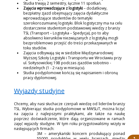
Studia trwają 2 semestry, łącznie 11 spotkań.
Zajęcia wprowadzające z logistyki
– dodatkowy,
bezpłatny zjazd obejmujący zajęcia dydaktyczne
wprowadzające studentów do tematyki
szerokorozumianej logistyki. Blok logistyczny ma na celu
dostarczenie studentom podstawowej wiedzy z branży
TSL (Transport – Logistyka – Spedycja), po to aby
absolwenci kierunków niezwiązanych z logistyką mogli
bezproblemowo przejść do treści przekazywanych w
toku studiów.
Zajęcia odbywają się w siedzibie Międzynarodowej
Wyższej Szkoły Logistyki i Transportu we Wrocławiu przy
ul. Sołtysowickiej 19B podczas zjazdów sobotnio -
niedzielnych (1 - 2 razy w miesiącu).
Studia podyplomowe kończą się napisaniem i obroną
pracy dyplomowej.
Wyjazdy studyjne
Chcemy, aby nasi słuchacze czerpali wiedzę od liderów branży
TSL. Wybierając studia podyplomowe w MWSLiT, można liczyć
na zajęcia z najlepszymi praktykami, ale także na naukę
poprzez doświadczenie, które dają organizowane w ramach
zajęć wyjazdy studyjne. W tym roku przygotowaliśmy wizyty w
następujących firmach:
3M – amerykański koncern produkujący ponad
55000 produktów w wielu branżach, między