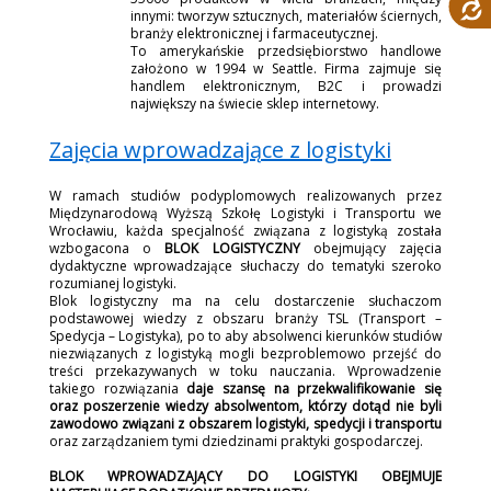
innymi: tworzyw sztucznych, materiałów ściernych,
branży elektronicznej i farmaceutycznej.
To amerykańskie przedsiębiorstwo handlowe
założono w 1994 w Seattle. Firma zajmuje się
handlem elektronicznym, B2C i prowadzi
największy na świecie sklep internetowy.
Zajęcia wprowadzające z logistyki
W ramach studiów podyplomowych realizowanych przez
Międzynarodową Wyższą Szkołę Logistyki i Transportu we
Wrocławiu, każda specjalność związana z logistyką została
wzbogacona o
BLOK LOGISTYCZNY
obejmujący zajęcia
dydaktyczne wprowadzające słuchaczy do tematyki szeroko
rozumianej logistyki.
Blok logistyczny ma na celu dostarczenie słuchaczom
podstawowej wiedzy z obszaru branży TSL (Transport –
Spedycja – Logistyka), po to aby absolwenci kierunków studiów
niezwiązanych z logistyką mogli bezproblemowo przejść do
treści przekazywanych w toku nauczania. Wprowadzenie
takiego rozwiązania
daje szansę na przekwalifikowanie się
oraz poszerzenie wiedzy absolwentom, którzy dotąd nie byli
zawodowo związani z obszarem logistyki, spedycji i transportu
oraz zarządzaniem tymi dziedzinami praktyki gospodarczej.
BLOK WPROWADZAJĄCY DO LOGISTYKI OBEJMUJE