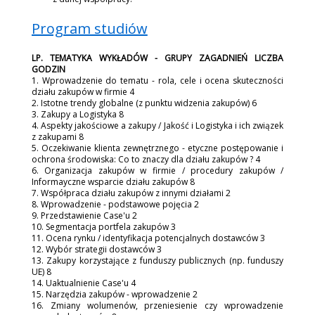
Program studiów
LP.
TEMATYKA WYKŁADÓW - GRUPY ZAGADNIEŃ
LICZBA
GODZIN
1. Wprowadzenie do tematu - rola, cele i ocena skuteczności
działu zakupów w firmie 4
2. Istotne trendy globalne (z punktu widzenia zakupów) 6
3. Zakupy a Logistyka 8
4. Aspekty jakościowe a zakupy / Jakość i Logistyka i ich związek
z zakupami 8
5. Oczekiwanie klienta zewnętrznego - etyczne postępowanie i
ochrona środowiska: Co to znaczy dla działu zakupów ? 4
6. Organizacja zakupów w firmie / procedury zakupów /
Informayczne wsparcie działu zakupów 8
7. Współpraca działu zakupów z innymi działami 2
8. Wprowadzenie - podstawowe pojęcia 2
9. Przedstawienie Case'u 2
10. Segmentacja portfela zakupów 3
11. Ocena rynku / identyfikacja potencjalnych dostawców 3
12. Wybór strategii dostawców 3
13. Zakupy korzystające z funduszy publicznych (np. funduszy
UE) 8
14. Uaktualnienie Case'u 4
15. Narzędzia zakupów - wprowadzenie 2
16. Zmiany wolumenów, przeniesienie czy wprowadzenie